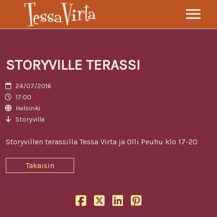
TESSA VIRTA ORKESTERI
KEIKAT
STORYVILLE TERASSI
LEVYT
24/07/2016
SÄVELTÄJÄ
17:00
Helsinki
TARINA
Storyville
VIDEOT
Storyvillen terassilla Tessa Virta ja Olli Peuhu klo 17-20
GALLERIA
Takaisin
YHTEYS
FI
EN