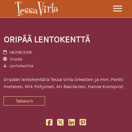
TESSA VIRTA ORKESTERI
KEIKAT
ORIPÄÄ LENTOKENTTÄ
LEVYT
06/08/2016
SÄVELTÄJÄ
Oripää
Lentokenttä
TARINA
Oripään lentokentällä Tessa Virta Orkesteri ja mm. Pentti
VIDEOT
Hietanen, Mik Pohjonen, Ari Rasilainen, Hanna Kronqvist.
GALLERIA
Takaisin
YHTEYS
FI
EN